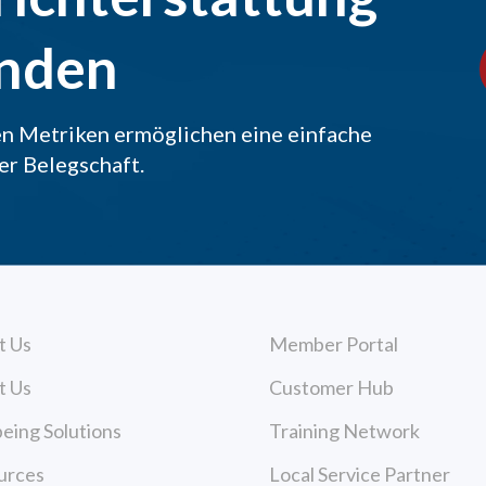
nden
n Metriken ermöglichen eine einfache
r Belegschaft.
t Us
Member Portal
t Us
Customer Hub
eing Solutions
Training Network
urces
Local Service Partner