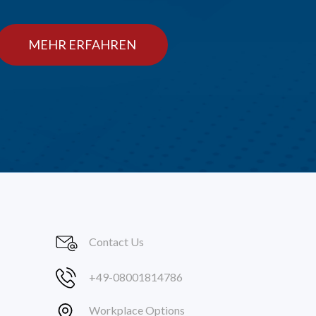
MEHR ERFAHREN
Contact Us
+49-08001814786
Workplace Options