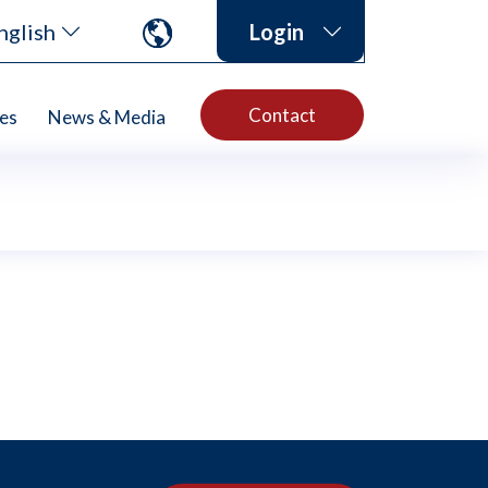
nglish
Login
Contact
es
News & Media