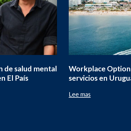
ón de salud mental
Workplace Options
n El País
servicios en Urugu
Lee mas