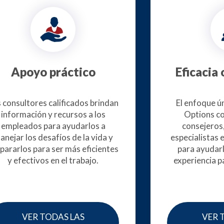
Apoyo práctico
Eficacia
 consultores calificados brindan
El enfoque ú
información y recursos a los
Options c
empleados para ayudarlos a
consejeros
anejar los desafíos de la vida y
especialistas e
pararlos para ser más eficientes
para ayudarl
y efectivos en el trabajo.
experiencia p
VER TODAS LAS
VER 