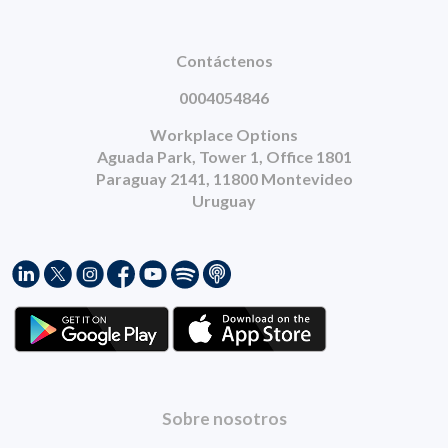
Contáctenos
0004054846
Workplace Options
Aguada Park, Tower 1, Office 1801
Paraguay 2141, 11800 Montevideo
Uruguay
Sobre nosotros