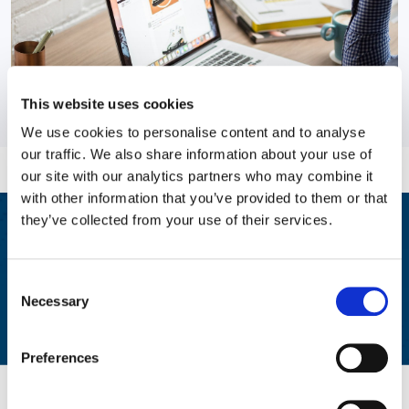
This website uses cookies
We use cookies to personalise content and to analyse
our traffic. We also share information about your use of
our site with our analytics partners who may combine it
with other information that you’ve provided to them or that
they’ve collected from your use of their services.
Individual Effectiveness
Workplace Options equips you with the building blocks to
Consent
transform the health, engagement, and overall happiness of
Necessary
Selection
your employees.
Preferences