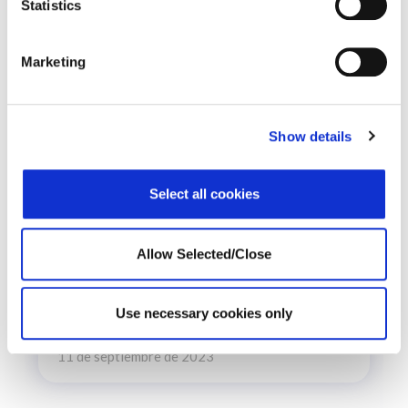
Germany
Statistics
Marketing
Presence
Show details
Select all cookies
Allow Selected/Close
Una joven pareja se despertó en mitad de la noche..
Use necessary cookies only
VER ESTUDIO DE CASO
11 de septiembre de 2023