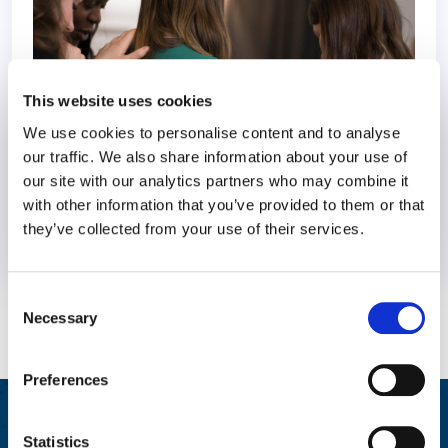
This website uses cookies
We use cookies to personalise content and to analyse
our traffic. We also share information about your use of
our site with our analytics partners who may combine it
with other information that you’ve provided to them or that
they’ve collected from your use of their services.
1 September 2021
5 years
Consent
Necessary
Selection
Preferences
Integrierte Berichterstattung zum
Statistics