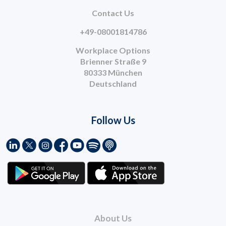
Contact Us
+49-08001814786
Workplace Options
Brienner Straße 9
80333 München
Deutschland
Follow Us
About Us