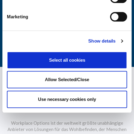
Wohlbefinden
Marketing
Aggregierte Berichte mit umsetzbaren Metriken ermöglichen
eine einfache Überwachung des Wohlbefindens Ihrer
Belegschaft.
Show details
MEHR ERFAHREN
Select all cookies
Allow Selected/Close
Use necessary cookies only
Workplace Options ist der weltweit größte unabhängige
Anbieter von Lösungen für das Wohlbefinden, der Menschen