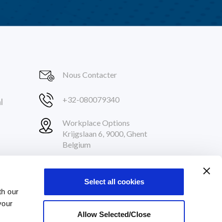
Nous Contacter
+32-080079340
l
Workplace Options
Krijgslaan 6, 9000, Ghent
Belgium
Suivez-nous
Select all cookies
th our
your
ENT
Allow Selected/Close