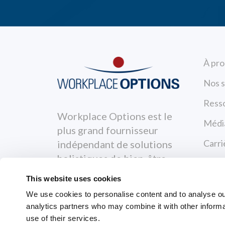
À pr
Nos s
Ress
Workplace Options est le
Médi
plus grand fournisseur
Carri
indépendant de solutions
holistiques de bien-être.
Nous
This website uses cookies
Polit
We use cookies to personalise content and to analyse our 
Condi
analytics partners who may combine it with other informa
use of their services.