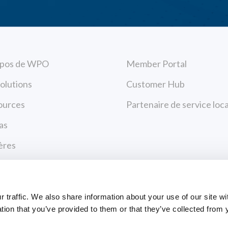
opos de WPO
Member Portal
olutions
Customer Hub
ources
Partenaire de service loca
as
ères
 contacter
Paiements
ique de confidentialité
traffic. We also share information about your use of our site wi
tions d’utilisation
tion that you’ve provided to them or that they’ve collected from 
CENTRE DE PAIEM