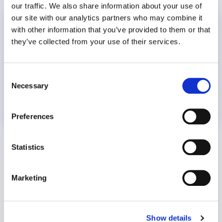
our traffic. We also share information about your use of
our site with our analytics partners who may combine it
Día Mundial de la Prevención del Suicidio
with other information that you’ve provided to them or that
they’ve collected from your use of their services.
Consent
Necessary
Selection
20 julio 2026
Preferences
Statistics
Marketing
Show details