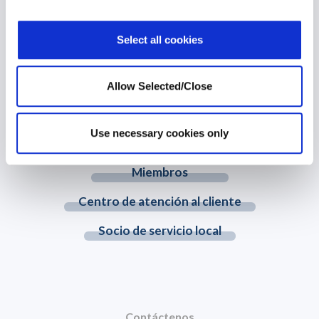
WPO es el mayor proveedor independiente de soluciones
Select all cookies
holísticas para el bienestar. Apoyamos a individuos para que se
conviertan en personas más sanas, más felices y más
productivas tanto personalmente como profesionalmente.
Allow Selected/Close
© 2026 Workplace Options. All Rights Reserved
Use necessary cookies only
Miembros
Centro de atención al cliente
Socio de servicio local
Contáctenos