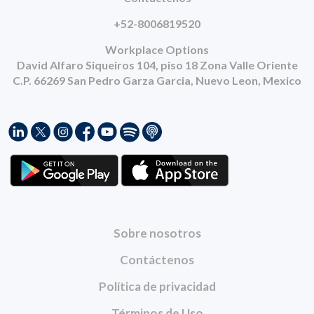
+52-8006819520
Workplace Options
David Alfaro Siqueiros 104, piso 18 Zona Valle Oriente
C.P. 66269 San Pedro Garza Garcia, Nuevo Leon, Mexico
Sobre nosotros
Contáctenos
Política de privacidad
Términos de Uso