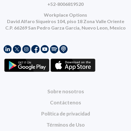
+52-8006819520
Workplace Options
David Alfaro Siqueiros 104, piso 18 Zona Valle Oriente
C.P. 66269 San Pedro Garza Garcia, Nuevo Leon, Mexico
Sobre nosotros
Contáctenos
Política de privacidad
Términos de Uso