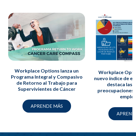
Workplace Options lanza un
Workplace Optio
Programa Integral y Compasivo
nuevo índice de es
de Retorno al Trabajo para
destaca las p
Supervivientes de Cáncer
preocupaciones d
emple
APRENDE MÁS
APREND