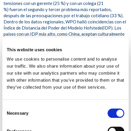
tensiones con un gerente (25 %) y con un colega (21
%) fueron el segundo y tercer problema más reportados,
después de las preocupaciones por el trabajo cotidiano (33 %).
Dentro de los datos regionales, WPO halló coincidencias con el
Índice de Distancia del Poder del Modelo Hofstede(IDP). Los
países con un IDP más alto, como China, aceptan culturalmente
más las desigualdades de poder, lo que podría explicarpor qué
los empleados de China son más propensos a citar las
This website uses cookies
frustraciones con un gerente (25 por ciento) o un colega (21 por
ciento) cuando buscan la ayuda de un consejero. Sin embargo, en
We use cookies to personalise content and to analyse
el Reino Unido, que ocupa un lugar más bajo en la escala del
our traffic. We also share information about your use of
IDP,las frustraciones con un jefe o un colega se citaron con
our site with our analytics partners who may combine it
menos frecuencia, con un 17 % y un 10 %, respectivamente.El
with other information that you’ve provided to them or that
índice se utilizará para identificar tendenciasEl Índice de Estrés
they’ve collected from your use of their services.
Laboral de WPO también incluye un aspecto positivo. Los datos
mostraron que, en la mayoría de los casos en los que los
empleados pidieron apoyo emocional, su compromiso con su
Consent
empresa no había disminuido. El 52 % declaró estar muy
Necessary
comprometido con su organización y el 35 % indicó estar
Selection
moderadamente comprometido. Este es uno de los varios datos
a los que WPO dará seguimiento para identificar posibles