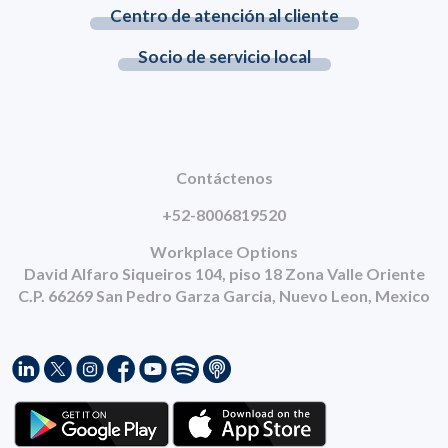
Centro de atención al cliente
Socio de servicio local
Contáctenos
+52-8006819520
Workplace Options
David Alfaro Siqueiros 104, piso 18 Zona Valle Oriente
C.P. 66269 San Pedro Garza Garcia, Nuevo Leon, Mexico