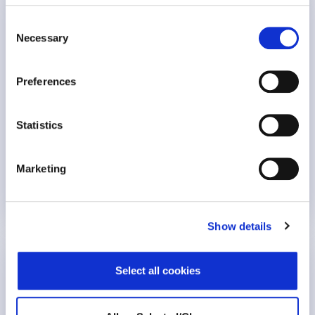
Entevista con Santiago Fernández: Crear una
mente resiliente
Consent
Necessary
Selection
Presentador del podcast: Cesar Izazola (Director de
Negocios en Workplace..
Preferences
42 min
Statistics
Marketing
Resiliencia
29 mayo 2025
Show details
Entrevista con Gerardo Galindo: volver a vivir,
Select all cookies
reconstruyendo mi vida después del cáncer
Presentador del podcast: Cesar Izazola (Director de