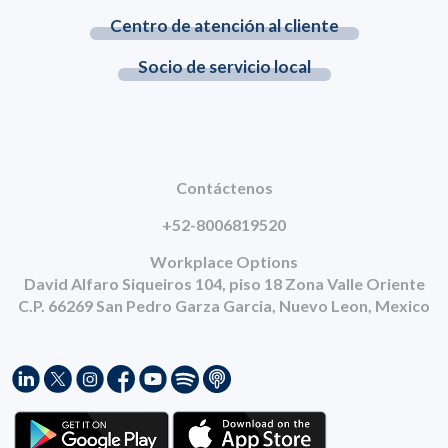
Centro de atención al cliente
Socio de servicio local
Contáctenos
+52-8006819520
Workplace Options
David Alfaro Siqueiros 104, piso 18 Zona Valle Oriente
C.P. 66269 San Pedro Garza Garcia, Nuevo Leon, Mexico