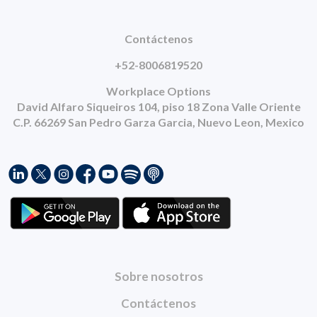
Contáctenos
+52-8006819520
Workplace Options
David Alfaro Siqueiros 104, piso 18 Zona Valle Oriente
C.P. 66269 San Pedro Garza Garcia, Nuevo Leon, Mexico
Sobre nosotros
Contáctenos