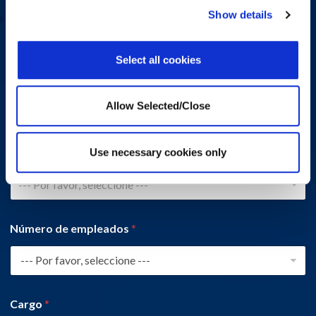
Número de teléfono
*
Show details
Select all cookies
Nombre de la empresa
*
Allow Selected/Close
País
*
Use necessary cookies only
--- Por favor, seleccione ---
Número de empleados
*
Cargo
*