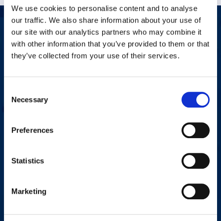
We use cookies to personalise content and to analyse
our traffic. We also share information about your use of
Iniciemos una conversación
our site with our analytics partners who may combine it
with other information that you’ve provided to them or that
¿Tiene alguna pregunta, comentario o problema? Complete el
they’ve collected from your use of their services.
siguiente formulario y un representante local de Workplace
Options se pondrá en contacto con usted.
Consent
Necessary
Selection
Nombre
*
Preferences
First
Last
Statistics
Correo
*
Marketing