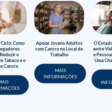
O Estado
 Ciclo: Como
Apoiar Jovens Adultos
entre Vid
regadores
com Cancro no Local de
e Pessoa
Reduzir o
Trabalho
Uma Cha
e Tabaco e o
de Cancro
MAIS
INFORMAÇÕES
MAIS
INF
RMAÇÕES