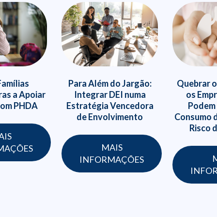
Quebrar o
Famílias
Para Além do Jargão:
os Emp
as a Apoiar
Integrar DEI numa
Podem 
 com PHDA
Estratégia Vencedora
Consumo d
de Envolvimento
Risco 
AIS
MAIS
MAÇÕES
INFORMAÇÕES
INFO