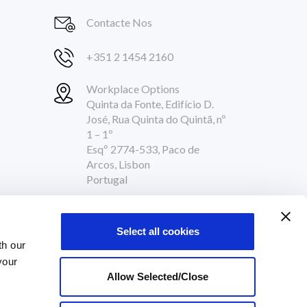
Contacte Nos
+351 2 1454 2160
Workplace Options
Quinta da Fonte, Edifício D.
José, Rua Quinta do Quintã, nº
1 – 1º
Esqº 2774-533, Paco de
Arcos, Lisbon
Portugal
Siga-nos
Select all cookies
th our
your
Allow Selected/Close