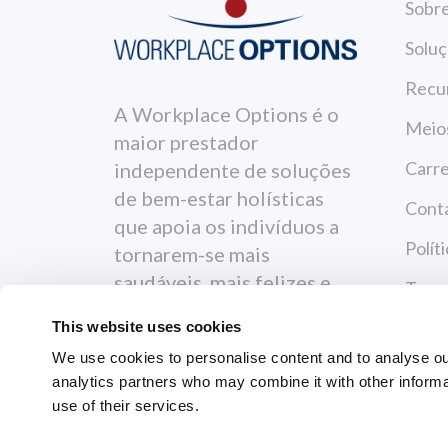
Sobr
Soluç
Recu
A Workplace Options é o
Meio
maior prestador
Carre
independente de soluções
de bem-estar holísticas
Cont
que apoia os indivíduos a
Polít
tornarem-se mais
saudáveis, mais felizes e
Termo
mais produtivos.
This website uses cookies
We use cookies to personalise content and to analyse our 
analytics partners who may combine it with other informa
use of their services.