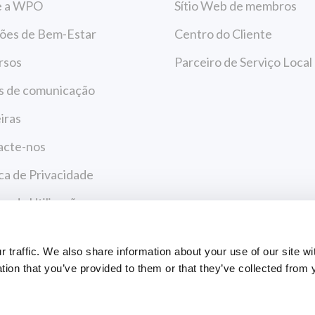
e a WPO
Sítio Web de membros
ões de Bem-Estar
Centro do Cliente
rsos
Parceiro de Serviço Local
s de comunicação
iras
acte-nos
ica de Privacidade
s de Utilização
Payments
traffic. We also share information about your use of our site wi
tion that you’ve provided to them or that they’ve collected from 
CENTRO DE
PAGAMENTO