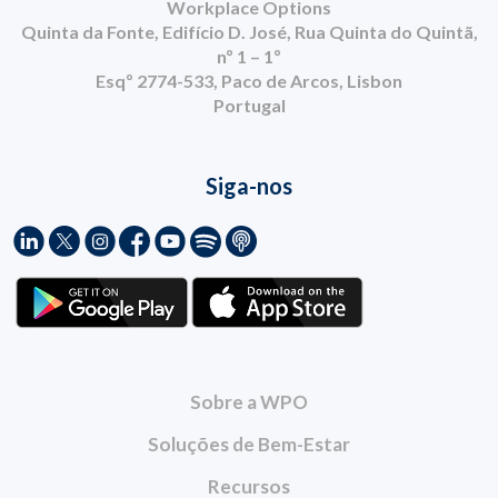
Workplace Options
Quinta da Fonte, Edifício D. José, Rua Quinta do Quintã,
nº 1 – 1º
Esqº 2774-533, Paco de Arcos, Lisbon
Portugal
Siga-nos
Sobre a WPO
Soluções de Bem-Estar
Recursos