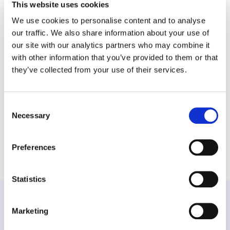
Incorporar este Programa no conjunto de benefícios oferecidos
This website uses cookies
aos colaboradores não é apenas uma decisão inteligente; é um
We use cookies to personalise content and to analyse
investimento transformador na criação de uma cultura de
our traffic. We also share information about your use of
trabalho próspera e solidária.
our site with our analytics partners who may combine it
with other information that you’ve provided to them or that
Para explorar como este Programa de Apoio ao Bem-Estar das
Crianças e das Famílias pode beneficiar os seus colaboradores,
they’ve collected from your use of their services.
entre em contato connosco para mais detalhes.
Consent
Necessary
Selection
Preferences
Partilhar este posto
Statistics
PRECEDENTE
Marketing
Ajudar Famílias Trabalhadoras a Apoiar Crianças com