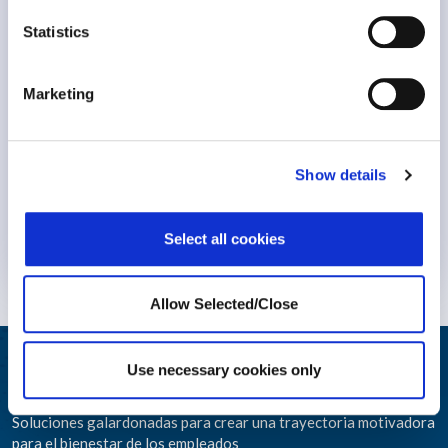
Statistics
Marketing
Show details
Select all cookies
Lee mas
Allow Selected/Close
Use necessary cookies only
Ayudando a crecer a su gente
Soluciones galardonadas para crear una trayectoria motivadora
para el bienestar de los empleados