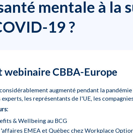
anté mentale à la su
COVID-19 ?
t webinaire CBBA-Europe
ont considérablement augmenté pendant la pandémie
es experts, les représentants de l'UE, les compagni
rs:
efits & Wellbeing
au BCG
 d'affaires EMEA et Québec chez Workplace Optio