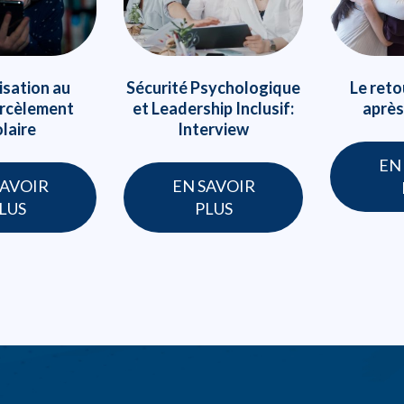
isation au
Sécurité Psychologique
Le reto
rcèlement
et Leadership Inclusif:
après
laire
Interview
EN
SAVOIR
EN SAVOIR
LUS
PLUS