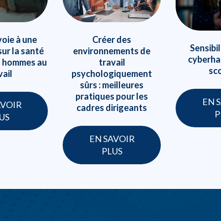
voie à une
Créer des
Sensibil
sur la santé
environnements de
cyberha
s hommes au
travail
sco
vail
psychologiquement
sûrs : meilleures
pratiques pour les
EN 
AVOIR
cadres dirigeants
P
US
EN SAVOIR
PLUS