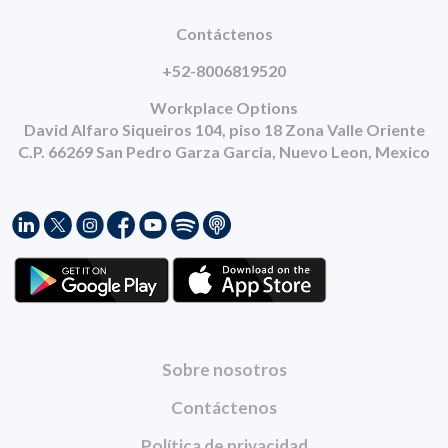
Contáctenos
+52-8006819520
Workplace Options
David Alfaro Siqueiros 104, piso 18 Zona Valle Oriente
C.P. 66269 San Pedro Garza Garcia, Nuevo Leon, Mexico
Sobre nosotros
Contáctenos
Política de privacidad