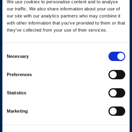
We use cookies to personalise content and to analyse
our traffic. We also share information about your use of
Iniciemos una conversación
our site with our analytics partners who may combine it
with other information that you’ve provided to them or that
¿Tiene alguna pregunta, comentario o problema? Complete el
they’ve collected from your use of their services.
siguiente formulario y un representante local de Workplace
Options se pondrá en contacto con usted.
Consent
Necessary
Selection
Nombre
*
Preferences
First
Last
Statistics
Correo
*
Marketing
Número de teléfono
*