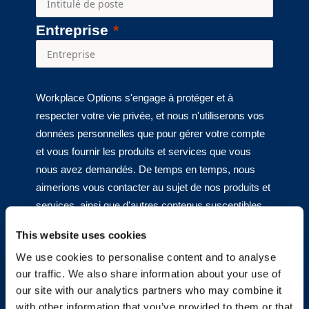
Entreprise
Workplace Options s'engage à protéger et à
respecter votre vie privée, et nous n'utiliserons vos
données personnelles que pour gérer votre compte
et vous fournir les produits et services que vous
nous avez demandés. De temps en temps, nous
aimerions vous contacter au sujet de nos produits et
services, ainsi que d'autres contenus susceptibles
de vous intéresser. Si vous acceptez que nous vous
This website uses cookies
contactions à cette fin, veuillez cocher ci-dessous la
We use cookies to personalise content and to analyse
manière dont vous souhaitez que nous vous
our traffic. We also share information about your use of
contactions :
our site with our analytics partners who may combine it
J'accepte de recevoir
with other information that you’ve provided to them or that