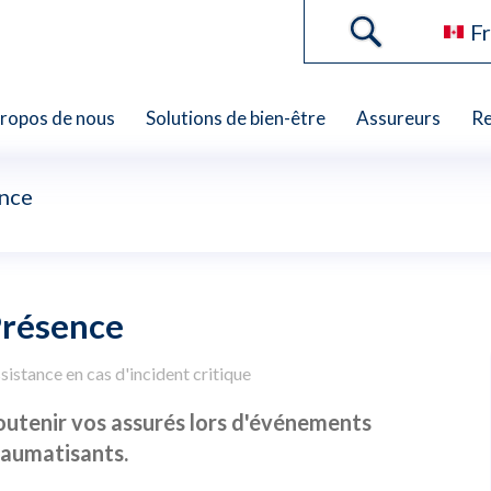
Fr
propos de nous
Solutions de bien-être
Assureurs
Re
nce
résence
sistance en cas d'incident critique
outenir vos assurés lors d'événements
raumatisants.