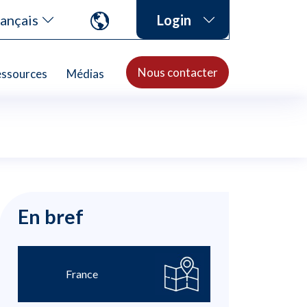
ançais
Login
Nous contacter
ssources
Médias
En bref
France