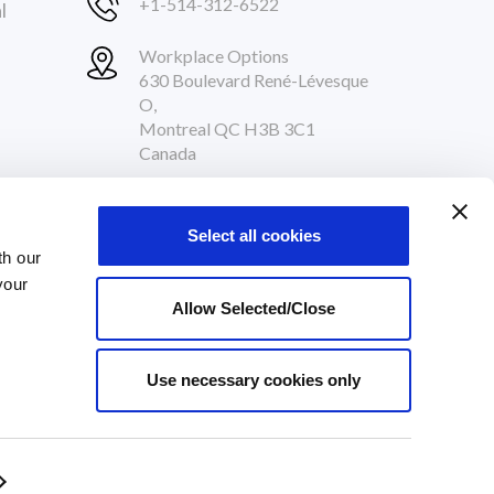
+1-514-312-6522
l
Workplace Options
630 Boulevard René-Lévesque
O,
Montreal QC H3B 3C1
Canada
Nous Suivre
Select all cookies
th our
your
ENT
Allow Selected/Close
Use necessary cookies only