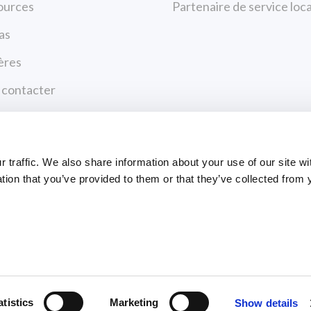
ources
Partenaire de service loca
as
ères
 contacter
ique de confidentialité
tions d’utilisation
Paiements
traffic. We also share information about your use of our site wi
tion that you’ve provided to them or that they’ve collected from 
CENTRE DE PAIEM
ts Reserved
atistics
Marketing
Show details