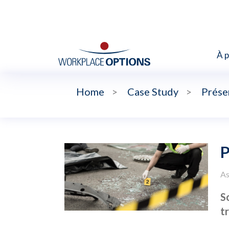
À 
Home
>
Case Study
>
Prése
P
As
S
t