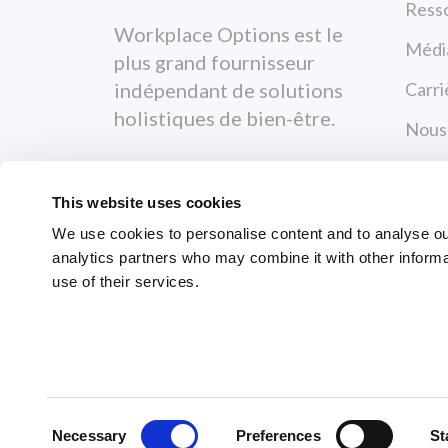
Ress
Workplace Options est le
Médi
plus grand fournisseur
Carri
indépendant de solutions
holistiques de bien-être.
Nous
Polit
This website uses cookies
Condi
We use cookies to personalise content and to analyse our 
analytics partners who may combine it with other informa
use of their services.
© 2026 Workplace Options. All Righ
Consent
Necessary
Preferences
St
Selection