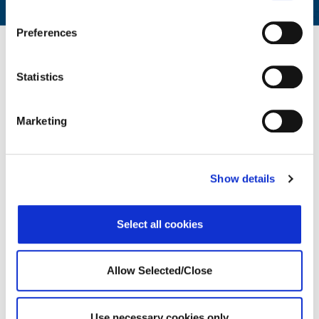
Preferences
Étude de cas
Statistics
Marketing
In My Hands
La technologie
Show details
Select all cookies
Allow Selected/Close
Une femme mariée de 42 ans vivant avec son
conjoint..
Use necessary cookies only