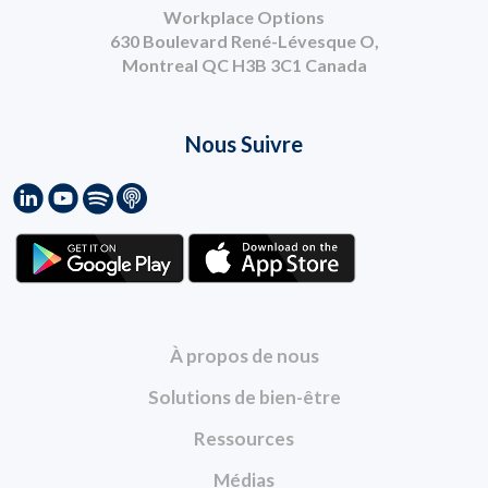
Workplace Options
630 Boulevard René-Lévesque O,
Montreal QC H3B 3C1 Canada
Nous Suivre
À propos de nous
Solutions de bien-être
Ressources
Médias