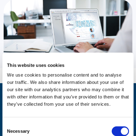
This website uses cookies
We use cookies to personalise content and to analyse
our traffic. We also share information about your use of
our site with our analytics partners who may combine it
with other information that you’ve provided to them or that
Soutien physique
they’ve collected from your use of their services.
Un coaching personnalisé sur des sujets tels que la gestion du
poids, l'arrêt du tabac, la forme physique et l'exercice, la
Consent
nutrition et la gestion du stress peut aider les salariés à mener
Necessary
une vie plus saine.
Selection