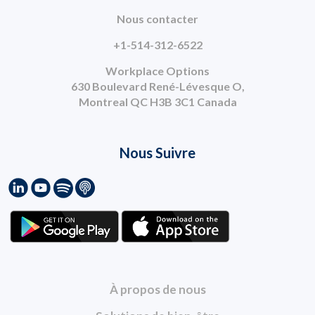
Nous contacter
+1-514-312-6522
Workplace Options
630 Boulevard René-Lévesque O,
Montreal QC H3B 3C1 Canada
Nous Suivre
À propos de nous