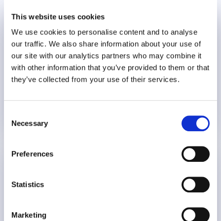
This website uses cookies
Diversité, équité et inclusion
We use cookies to personalise content and to analyse
our traffic. We also share information about your use of
Organisé par : Elisabeth Richard et Lucy Hauss
our site with our analytics partners who may combine it
with other information that you’ve provided to them or that
they’ve collected from your use of their services.
19 min
Consent
Necessary
27 septembre 2022
Selection
Preferences
Diversité, équité et inclusion
Statistics
Organisé par : Sanura Scott Montgiraud
Marketing
10 min