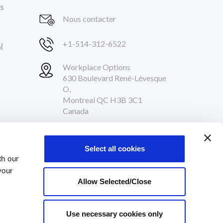
s
Nous contacter
+1-514-312-6522
l
Workplace Options
630 Boulevard René-Lévesque
O,
Montreal QC H3B 3C1
Canada
Nous Suivre
Select all cookies
th our
your
ENT
Allow Selected/Close
Use necessary cookies only