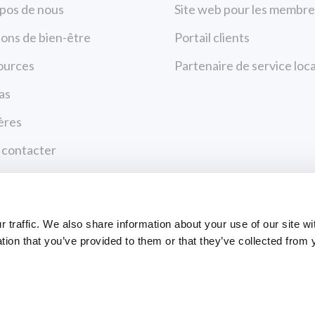
pos de nous
Site web pour les membre
ions de bien-être
Portail clients
ources
Partenaire de service loca
as
ères
 contacter
ique de confidentialité
tions d’utilisation
Paiements
traffic. We also share information about your use of our site wi
tion that you’ve provided to them or that they’ve collected from 
CENTRE DE PAIEM