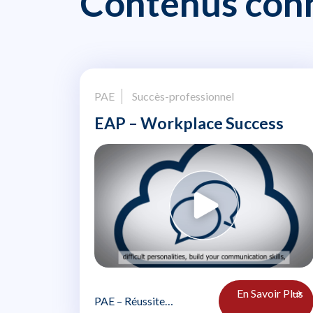
Contenus con
PAE
Succès-professionnel
EAP – Workplace Success
En Savoir Plus
PAE – Réussite