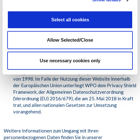
8. Datenschutzhinweis. Was ist
Informationsschutz?
Select all cookies
WPO verpflichtet sich zum Schutz aller personenbezogenen
und privaten Informationen in Übereinstimmung mit allen
Allow Selected/Close
anwendbaren Gesetzen, Vorschriften und Standards,
einschließlich, aber nicht beschränkt auf alle Standards, die
in den Vereinigten Staaten unter dem Health Insurance
Use necessary cookies only
Portability and Accountability Act und im Vereinigten
Königreich unter den Data festgelegt wurden Schutzgesetz
von 1998. Im Falle der Nutzung dieser Website innerhalb
der Europäischen Union unterliegt WPO dem Privacy Shield
Framework, der Allgemeinen Datenschutzverordnung
(Verordnung (EU) 2016/679), die am 25. Mai 2018 in Kraft
trat, und allen nationalen Gesetzen zur Umsetzung
vorangehend.
Weitere Informationen zum Umgang mit Ihren
personenbezogenen Daten finden Sie in unserer