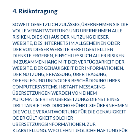
4. Risikotragung
SOWEIT GESETZLICH ZULÄSSIG, ÜBERNEHMEN SIE DIE
VOLLE VERANTWORTUNG UND ÜBERNEHMEN ALLE
RISIKEN, DIE SICH AUS DER NUTZUNG DIESER
WEBSITE, DES INTERNETS IM ALLGEMEINEN ODER
DER VON DIESER WEBSITE BEREITGESTELLTEN
DIENSTE ERGEBEN, EINSCHLIESSLICH ALLER RISIKEN I
M ZUSAMMENHANG MIT DER VERFÜGBARKEIT DER W
EBSITE, DER GENAUIGKEIT DER INFORMATIONEN, D
ER NUTZUNG, ERFASSUNG, ÜBERTRAGUNG, O
FFENLEGUNG UND/ODER BESCHÄDIGUNG IHRES C
OMPUTERSYSTEMS. INSTANT MESSAGING-Ü
BERSETZUNGEN WERDEN VON EINEM A
UTOMATISIERTEN ÜBERSETZUNGSDIENST EINES D
RITTANBIETERS DURCHGEFÜHRT. SIE ÜBERNEHMEN D
IE VOLLE VERANTWORTUNG FÜR DIE GENAUIGKEIT O
DER GÜLTIGKEIT SOLCHER Ü
BERSETZUNGSINFORMATIONEN. ZUR K
LARSTELLUNG: WPO LEHNT JEGLICHE HAFTUNG FÜR V