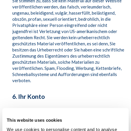
Sie stimmen zu, dass Sie kein Material auf dieser Website
veröffentlichen werden, das falsch, verleumderisch,
ungenau, beleidigend, vulgär, hasserfüllt, belästigend,
obszön, profan, sexuell orientiert, bedrohlich, in die
Privatsphäre einer Person eingreifend oder nicht
jugendfrei ist Verletzung von US-amerikanischem oder
geltendem Recht. Sie werden kein urheberrechtlich
geschütztes Material veröffentlichen, es sei denn, Sie
besitzen das Urheberrecht oder Sie haben eine schriftliche
Zustimmung des Eigentümers des urheberrechtlich
geschützten Materials, solche Materialien zu
veröffentlichen. Spam, Flooding, Werbung, Kettenbriefe,
Schneeballsysteme und Aufforderungen sind ebenfalls
verboten.
6. Ihr Konto
Sie haben die Möglichkeit, Ihren Benutzernamen und Ihr
Passwort zu wählen. Sie erklären sich zu Ihrem Schutz und
This website uses cookies
aus Sicherheitsgründen einverstanden, Ihren
Benutzernamen und Ihr Passwort niemals an eine andere
We use cookies to personalise content and to analyse