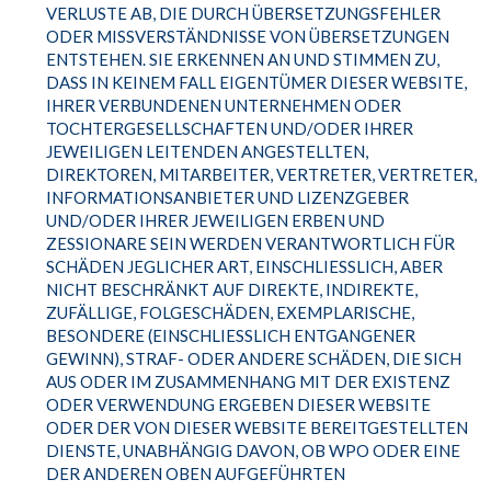
ERLUSTE AB, DIE DURCH ÜBERSETZUNGSFEHLER O
DER MISSVERSTÄNDNISSE VON ÜBERSETZUNGEN E
NTSTEHEN. SIE ERKENNEN AN UND STIMMEN ZU, D
ASS IN KEINEM FALL EIGENTÜMER DIESER WEBSITE, I
HRER VERBUNDENEN UNTERNEHMEN ODER T
OCHTERGESELLSCHAFTEN UND/ODER IHRER J
EWEILIGEN LEITENDEN ANGESTELLTEN, D
IREKTOREN, MITARBEITER, VERTRETER, VERTRETER, I
NFORMATIONSANBIETER UND LIZENZGEBER U
ND/ODER IHRER JEWEILIGEN ERBEN UND Z
ESSIONARE SEIN WERDEN VERANTWORTLICH FÜR S
CHÄDEN JEGLICHER ART, EINSCHLIESSLICH, ABER NI
CHT BESCHRÄNKT AUF DIREKTE, INDIREKTE, ZU
FÄLLIGE, FOLGESCHÄDEN, EXEMPLARISCHE, BE
SONDERE (EINSCHLIESSLICH ENTGANGENER GEW
INN), STRAF- ODER ANDERE SCHÄDEN, DIE SICH AUS
ODER IM ZUSAMMENHANG MIT DER EXISTENZ ODE
R VERWENDUNG ERGEBEN DIESER WEBSITE ODE
R DER VON DIESER WEBSITE BEREITGESTELLTEN DIE
NSTE, UNABHÄNGIG DAVON, OB WPO ODER EINE DER
ANDEREN OBEN AUFGEFÜHRTEN ORG