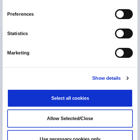
Weiterlesen
Preferences
Statistics
Elternsein und Karriere: Die Balance finden
Marketing
Show details
Select all cookies
Allow Selected/Close
Weiterlesen
Use necessary cookies only