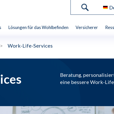
D
s
Lösungen für das Wohlbefinden
Versicherer
Res
>
Work-Life-Services
ices
Beratung, personalisie
eine bessere Work-Lif