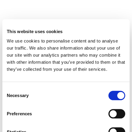
La main-d'œuvre chinoise est confrontée
à l'épuisement, au burnout et à une
This website uses cookies
gamme de problèmes de santé physique
We use cookies to personalise content and to analyse
et mentale, tous ayant un impact
our traffic. We also share information about your use of
significatif sur leur performance et leur
our site with our analytics partners who may combine it
with other information that you’ve provided to them or that
engagement au travail.
they’ve collected from your use of their services.
Dans un contexte d'incertitudes économiques mondiales
et nationales à l'ère post-pandémique, les entreprises
Consent
chinoises cherchent à réviser stratégiquement leurs
Necessary
Selection
structures corporatives et leurs stratégies commerciales
pour réduire les coûts et assurer la durabilité de leurs
activités. Dans ces circonstances, la stabilité et la sécurité
Preferences
de l'emploi deviennent des préoccupations principales.
Dans les milieux de travail chinois, caractérisés par la
Statistics