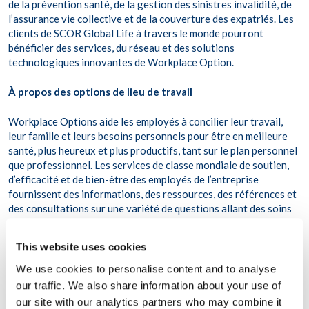
de la prévention santé, de la gestion des sinistres invalidité, de
l’assurance vie collective et de la couverture des expatriés. Les
clients de SCOR Global Life à travers le monde pourront
bénéficier des services, du réseau et des solutions
technologiques innovantes de Workplace Option.
À propos des options de lieu de travail
Workplace Options aide les employés à concilier leur travail,
leur famille et leurs besoins personnels pour être en meilleure
santé, plus heureux et plus productifs, tant sur le plan personnel
que professionnel. Les services de classe mondiale de soutien,
d’efficacité et de bien-être des employés de l’entreprise
fournissent des informations, des ressources, des références et
des consultations sur une variété de questions allant des soins
aux personnes à charge et de la gestion du stress aux services
cliniques et aux programmes de bien-être.
This website uses cookies
S’appuyant sur un réseau international de fournisseurs et de
We use cookies to personalise content and to analyse
professionnels accrédités, Workplace Options est le plus grand
our traffic. We also share information about your use of
fournisseur mondial de services intégrés de soutien aux
our site with our analytics partners who may combine it