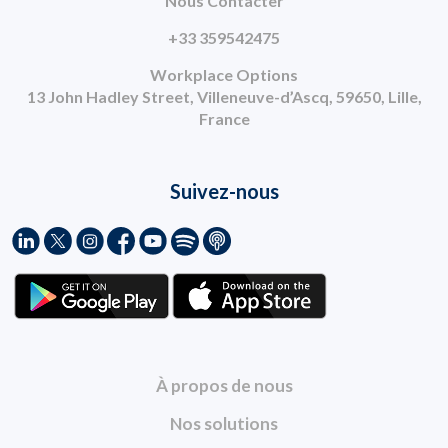
Nous Contacter
+33 359542475
Workplace Options
13 John Hadley Street, Villeneuve-d’Ascq, 59650, Lille,
France
Suivez-nous
À propos de nous
Nos solutions