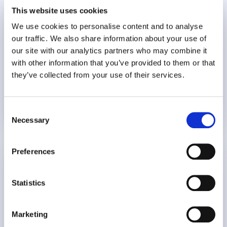
Créer un Environnement de Travail
This website uses cookies
Psychologiquement Sûr
We use cookies to personalise content and to analyse
our traffic. We also share information about your use of
our site with our analytics partners who may combine it
15 minutes
with other information that you’ve provided to them or that
they’ve collected from your use of their services.
AIR25
Sécurité psychologique
Consent
12 février 2025
Necessary
Selection
Preferences
Traverser l’épreuve ensemble : comment
l’accompagnement après un sinistre peut faire
toute la différence
Statistics
Marketing
26 min