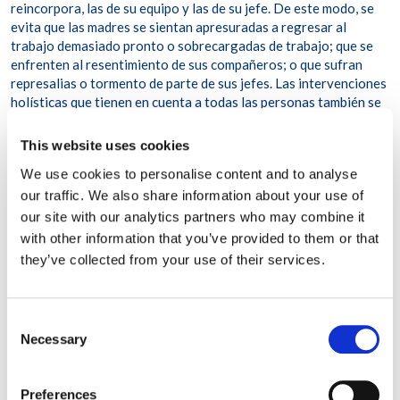
reincorpora, las de su equipo y las de su jefe. De este modo, se
evita que las madres se sientan apresuradas a regresar al
trabajo demasiado pronto o sobrecargadas de trabajo; que se
enfrenten al resentimiento de sus compañeros; o que sufran
represalias o tormento de parte de sus jefes. Las intervenciones
holísticas que tienen en cuenta a todas las personas también se
centran en ayudar a los jefes a lo largo del proceso de baja y
reincorporación, para garantizar que brinden un apoyo óptimo a
This website uses cookies
las madres trabajadoras de su equipo, a fin de mejorar la
We use cookies to personalise content and to analyse
retención, el compromiso, la satisfacción y el bienestar.
our traffic. We also share information about your use of
En definitiva, apoyar a su personal —sean madres, padres,
our site with our analytics partners who may combine it
miembros de la Generación Z, de la Generación X o lo que sean—
with other information that you’ve provided to them or that
se reduce a crear una cultura que priorice clara y
they’ve collected from your use of their services.
verdaderamente su bienestar
holístico
;
una cultura que busque
ayudarlos a prosperar no solo en el lugar de trabajo, sino
también en su vida personal y cotidiana.
Consent
Necessary
Selection
Preferences