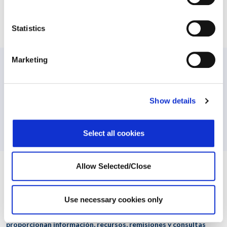
Compartir esta publicacion
Statistics
Marketing
ANTERIOR
PRÓXIMO
Show details
Análisis de las tasas de suicidio en Argentina, Brasil y
Uruguay
Select all cookies
Allow Selected/Close
Workplace Options ayuda a las personas a equilibrar sus
necesidades laborales, familiares y personales para que sean
más sanas, felices y productivas, tanto personal como
Use necessary cookies only
profesionalmente. Los servicios de apoyo a los miembros,
eficacia y bienestar de la empresa, de categoría mundial,
proporcionan información, recursos, remisiones y consultas