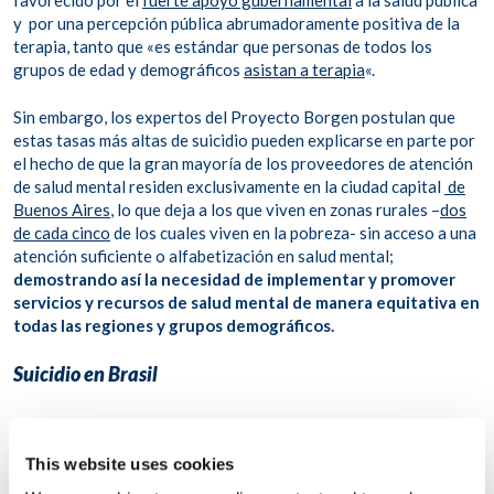
favorecido por el
fuerte apoyo gubernamental
a la salud pública
y por una percepción pública abrumadoramente positiva de la
terapia, tanto que «es estándar que personas de todos los
grupos de edad y demográficos
asistan a terapia
«.
Sin embargo, los expertos del Proyecto Borgen postulan que
estas tasas más altas de suicidio pueden explicarse en parte por
el hecho de que la gran mayoría de los proveedores de atención
de salud mental residen exclusivamente en la ciudad capital
de
Buenos Aires
, lo que deja a los que viven en zonas rurales –
dos
de cada cinco
de los cuales viven en la pobreza- sin acceso a una
atención suficiente o alfabetización en salud mental;
demostrando así la necesidad de implementar y promover
servicios y recursos de salud mental de manera equitativa en
todas las regiones y grupos demográficos.
Suicidio en Brasil
Hablando de equidad, estudios recientes realizados en Brasil
This website uses cookies
con el objetivo de evaluar y abordar el riesgo de suicidio entre
las poblaciones vulnerables han encontrado que la estabilidad