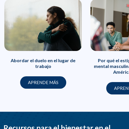
Abordar el duelo en el lugar de
Por qué el est
trabajo
mental masculin
Améric
APRENDE MÁS
APREN
Recursos para el bienestar en el