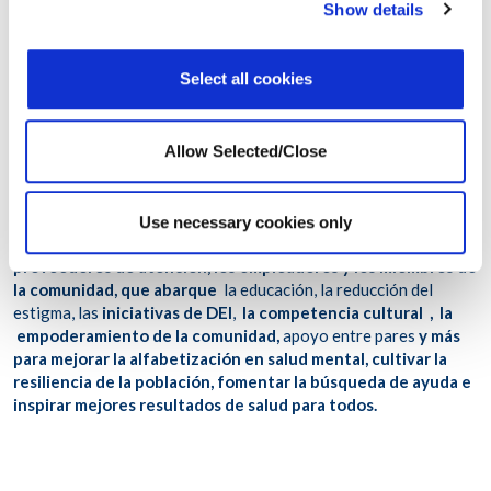
Show details
por cada 100.000 personas, y 13 por cada 100.000 personas,
para una tasa media a la par con el promedio regional.
Select all cookies
Implicaciones
Allow Selected/Close
En general, lo que cada una de estas tendencias fluctuantes
entre países demuestra es
que la prevención del suicidio
requiere algo más que una solución simple; en cambio,
requiere un
esfuerzo holístico y multifacético
dirigido por
Use necessary cookies only
varios actores, incluidos los responsables políticos, los
proveedores de atención, los empleadores y los miembros de
la comunidad, que abarque
la educación, la reducción del
estigma, las
iniciativas de DEI
,
la competencia cultural
, la
empoderamiento de la comunidad,
apoyo entre pares
y más
para mejorar la alfabetización en salud mental, cultivar la
resiliencia de la población, fomentar la búsqueda de ayuda e
inspirar mejores resultados de salud para todos.