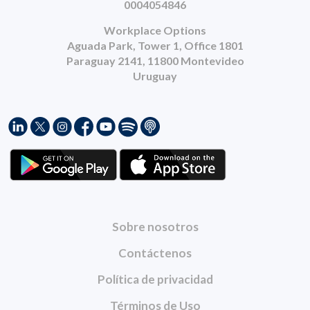
0004054846
Workplace Options
Aguada Park, Tower 1, Office 1801
Paraguay 2141, 11800 Montevideo
Uruguay
Sobre nosotros
Contáctenos
Política de privacidad
Términos de Uso