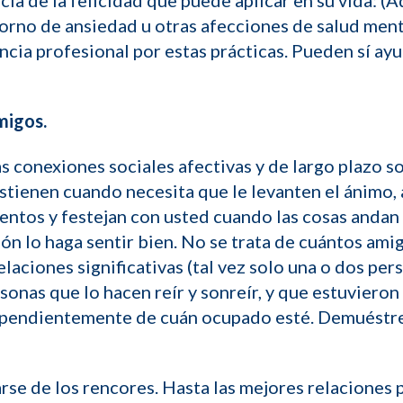
ncia de la felicidad que puede aplicar en su vida: 
orno de ansiedad u otras afecciones de salud mental
ncia profesional por estas prácticas. Pueden sí 
migos.
 conexiones sociales afectivas y de largo plazo so
sostienen cuando necesita que le levanten el ánimo
ntos y festejan con usted cuando las cosas andan 
n lo haga sentir bien. No se trata de cuántos amig
aciones significativas (tal vez solo una o dos per
rsonas que lo hacen reír y sonreír, y que estuvieron
pendientemente de cuán ocupado esté. Demuéstrele
rarse de los rencores. Hasta las mejores relacione