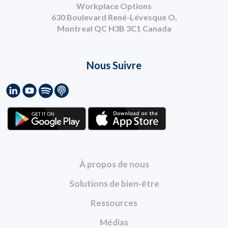
Workplace Options
630 Boulevard René-Lévesque O,
Montreal QC H3B 3C1 Canada
Nous Suivre
À propos de nous
Solutions de bien-être
Ressources
Médias