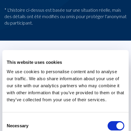
* L'histoire ci-dessus est basée sur une situation réelle, mais
des détails ont été modifiés ou omis pour protéger l'anonymat
du participant.
Étude de cas
This website uses cookies
We use cookies to personalise content and to analyse
our traffic. We also share information about your use of
In My Hands
our site with our analytics partners who may combine it
La technologie
with other information that you’ve provided to them or that
they’ve collected from your use of their services.
Consent
Necessary
Selection