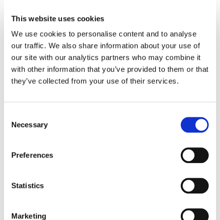
Terug-naar-werk-begeleiding na kanker
This website uses cookies
Workplace Options lanceert een veelzijdig,
We use cookies to personalise content and to analyse
empathisch programma
our traffic. We also share information about your use of
Een holistische aanpak voor succesvolle re-integratie,
our site with our analytics partners who may combine it
gericht op medewerkers én..
with other information that you’ve provided to them or that
27 januari 2025
they’ve collected from your use of their services.
Consent
Necessary
Selection
Preferences
Statistics
Spotlight – Levensverzekeraar NN biedt
preventieve mentale ondersteuning voor
zelfstandigenen hun gezin
Marketing