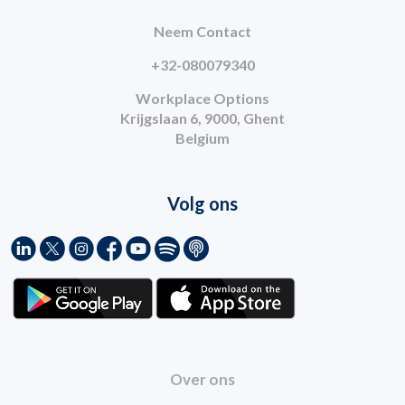
Neem Contact
+32-080079340
Workplace Options
Krijgslaan 6, 9000, Ghent
Belgium
Volg ons
Over ons