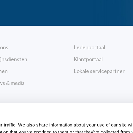
 ons
Ledenportaal
jnsdiensten
Klantportaal
nen
Lokale servicepartner
ws & media
acteer ons
Betalingen
cybeleid
traffic. We also share information about your use of our site wi
uiksvoorwaarden
tion that you’ve provided to them or that they’ve collected from 