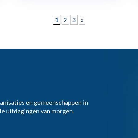
1
2
3
»
anisaties en gemeenschappen in
 de uitdagingen van morgen.