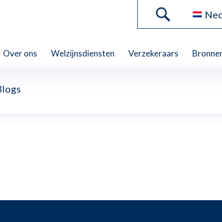
Ned
Over ons
Welzijnsdiensten
Verzekeraars
Bronne
Blogs