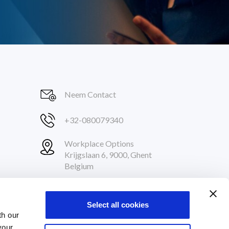
Neem Contact
+32-080079340
Workplace Options
Krijgslaan 6, 9000, Ghent
Belgium
Volg ons
Select all cookies
th our
your