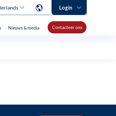
erlands
Login
Contacteer ons
n
Nieuws & media