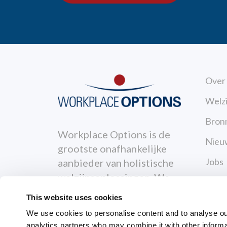
Over
Welzi
Bron
Workplace Options is de
Nieu
grootste onafhankelijke
Jobs
aanbieder van holistische
welzijnsoplossingen. We
Cont
ondersteunen mensen om
This website uses cookies
Priva
zowel persoonlijk als
We use cookies to personalise content and to analyse our 
professioneel gezonder,
Gebr
analytics partners who may combine it with other informa