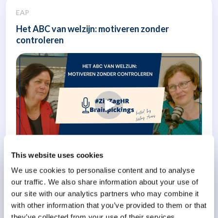
EAP
Het ABC van welzijn: motiveren zonder
controleren
This website uses cookies
We use cookies to personalise content and to analyse
In deze aflevering van #ZigZagHR Brainpickings gaan we in
our traffic. We also share information about your use of
gesprek..
our site with our analytics partners who may combine it
with other information that you’ve provided to them or that
Meer weten
they’ve collected from your use of their services.