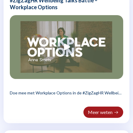
#ZigZagHR Wellbeing Talks Battle –
Workplace Options
Doe mee met Workplace Options in de #ZigZagHR Wellbeing
Talks..
Meer weten