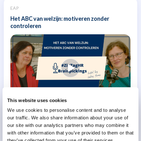
EAP
Het ABC van welzijn: motiveren zonder
controleren
This website uses cookies
We use cookies to personalise content and to analyse
In deze aflevering van #ZigZagHR Brainpickings gaan we in
our traffic. We also share information about your use of
gesprek..
our site with our analytics partners who may combine it
with other information that you’ve provided to them or that
Meer weten
they’ve collected from your use of their services.