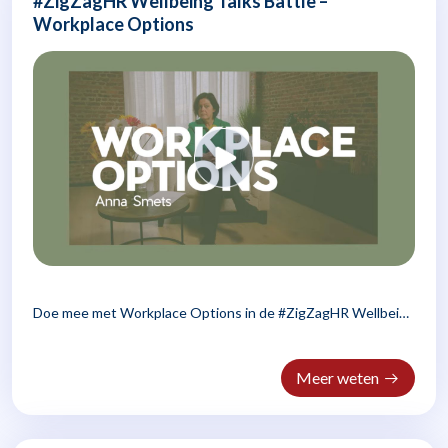
#ZigZagHR Wellbeing Talks Battle –
Workplace Options
Doe mee met Workplace Options in de #ZigZagHR Wellbeing
Talks..
Meer weten