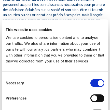
personnel acquiert les connaissances nécessaires pour prendre
des décisions éclairées sur sa santé et son bien-être et fournir
un soutien ou des orientations précis à ses pairs, mais il reçoit
également des conseils interactifs spécifiques sur la manière
d’utiliser efficacement les services disponibles – quelque chose
This website uses cookies
qu’une approche cloisonnée ne peut tout simplement pas offrir.
We use cookies to personalise content and to analyse
Grâce à l’approche intégrée de WPO, les salariées participantes
our traffic. We also share information about your use of
reçoivent à la fois une éducation précieuse sur les avantages
our site with our analytics partners who may combine it
des soins personnels, de la gestion du stress et d’un mode de vie
with other information that you’ve provided to them or that
sain pour atténuer les symptômes de la ménopause, ainsi que des
they’ve collected from your use of their services.
orientations personnalisées vers des services de conseil et de
coaching qui peuvent les aider à mettre en pratique ce qu’elles
ont appris. De même, les dirigeants ne se contentent pas
seulement de recevoir une formation sur la façon de soutenir et
Consent
d’accommoder les salariées ménopausées – comme en réduisant
Necessary
Selection
les charges de travail ou en développant des stratégies de
sortie et de réintégration efficaces – mais bénéficient
également de l’expertise professionnelle d’une équipe dédiée de
Preferences
consultants en retour au travail de WPO, qui apportent un
soutien émotionnel et pratique aux salariées et à leurs