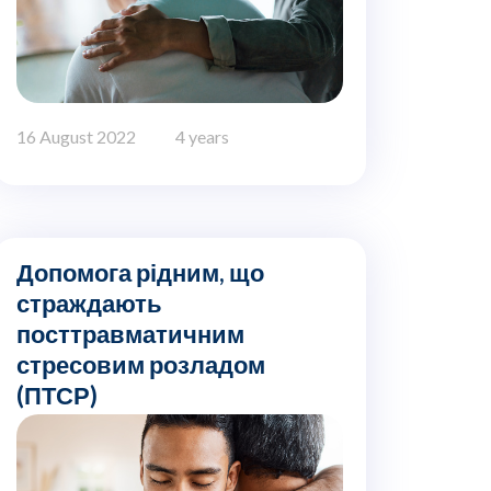
16 August 2022
4 years
Допомога рідним, що
страждають
посттравматичним
стресовим розладом
(ПТСР)