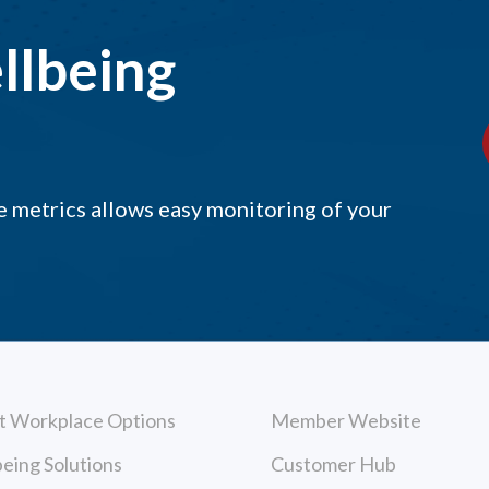
llbeing
 metrics allows easy monitoring of your
t Workplace Options
Member Website
eing Solutions
Customer Hub