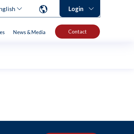
nglish
Login
Contact
es
News & Media