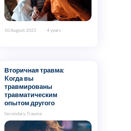
10 August 2022
4 years
Вторичная травма:
Kогда вы
травмированы
травматическим
опытом другого
Secondary Trauma