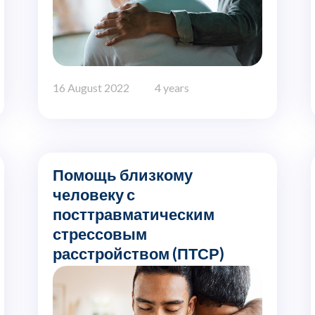
16 August 2022
4 years
Помощь близкому
человеку с
посттравматическим
стрессовым
расстройством (ПТСР)