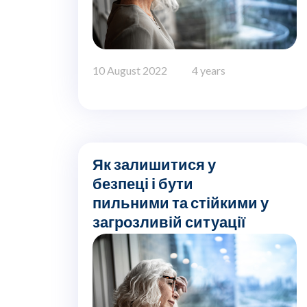
10 August 2022
4 years
Як залишитися у
безпеці і бути
пильними та стійкими у
загрозливій ситуації