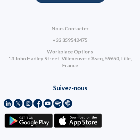
Nous Contacter
+33 359542475
Workplace Options
13 John Hadley Street, Villeneuve-d’Ascq, 59650, Lille,
France
Suivez-nous