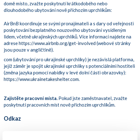
domě místo, zvažte poskytnutí krátkodobého nebo
dlouhodobého ubytování nově příchozím uprchlíkům:
AirBnB koordinuje se svými pronajímateli a s dary od veřejnosti
poskytování bezplatného nouzového ubytování vysídleným
lidem, včetně ukrajinských uprchlíků. Více informací najdete na
adrese
https://www.airbnb.org/get-involved
(webové stránky
jsou pouze v angličtině).
com (ubytování pro ukrajinské uprchlíky) je nezávislá platforma,
jejíž záměr je spojit ukrajinské uprchlíky s potenciálními hostiteli
(změna jazyka pomocí nabídky v levé dolní části obrazovky):
https://www.ukrainetakeshelter.com
.
Zajistěte pracovní místa.
Pokud jste zaměstnavatel, zvažte
poskytnutí pracovních míst nově příchozím uprchlíkům.
Odkaz
Úřad Vysokého komisaře OSN pro uprchlíky (UNHCR). (2022, 3.