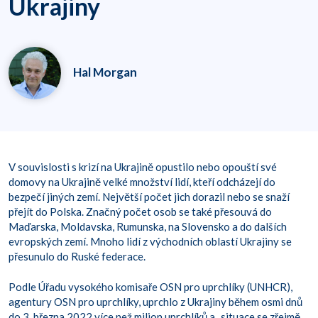
Ukrajiny
Hal Morgan
V souvislosti s krizí na Ukrajině opustilo nebo opouští své
domovy na Ukrajině velké množství lidí, kteří odcházejí do
bezpečí jiných zemí. Největší počet jich dorazil nebo se snaží
přejít do Polska. Značný počet osob se také přesouvá do
Maďarska, Moldavska, Rumunska, na Slovensko a do dalších
evropských zemí. Mnoho lidí z východních oblastí Ukrajiny se
přesunulo do Ruské federace.
Podle Úřadu vysokého komisaře OSN pro uprchlíky (UNHCR),
agentury OSN pro uprchlíky, uprchlo z Ukrajiny během osmi dnů
do 3. března 2022 více než milion uprchlíků a „situace se zřejmě