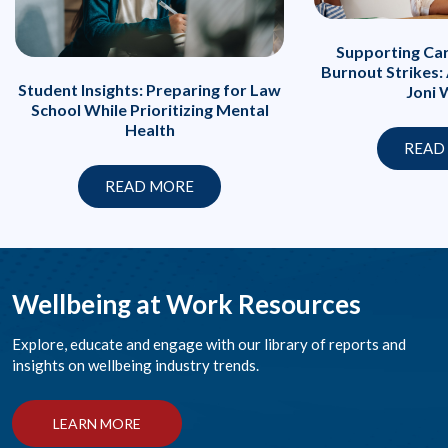
Supporting Ca
Burnout Strikes:
Student Insights: Preparing for Law
Joni 
School While Prioritizing Mental
Health
READ
READ MORE
Wellbeing at Work Resources
Explore, educate and engage with our library of reports and
insights on wellbeing industry trends.
LEARN MORE