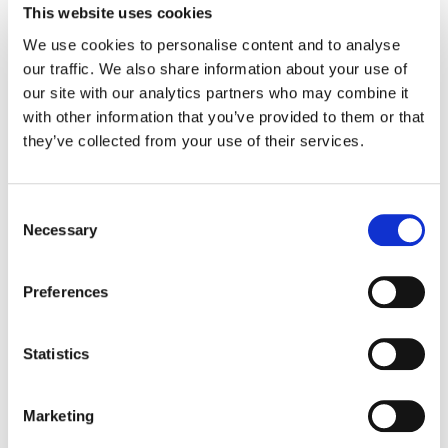
This website uses cookies
března).
UNHCR: Z Ukrajiny uprchlo po ruské invazi už více než
milion lidí
. Získáno 16. března 2022 z webových stránek
České
We use cookies to personalise content and to analyse
noviny
:
https://www.ceskenoviny.cz/zpravy/unhcr-z-ukrajiny-
our traffic. We also share information about your use of
uprchlo-po-ruske-invazi-uz-vice-nez-milion-lidi/2171081
our site with our analytics partners who may combine it
with other information that you’ve provided to them or that
Morgan, H. (Revize 2022, 16. března).
Jak pomoci uprchlíkům z
they’ve collected from your use of their services.
Ukrajiny [How to help refugees from Ukraine]
(Z. Meeker a B.
Schuette, editoři). Londýn: Workplace Options.
Prohlášení: Tento dokument je určen pro všeobecnou informaci.
Consent
Neposkytuje čtenáři konkrétní pokyny, rady ani doporučení. S
Necessary
Selection
otázkami týkajícími se vaší konkrétní situace se můžete obrátit
na příslušného odborníka.
Preferences
Statistics
Share this post
Marketing