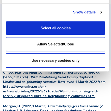
Show details
PREVIOUS:
Cum să ajuți refugiații din Ucraina
Select all cookies
NEXT:
Ha fegyveres konfliktus sújtotta területen élő szerettei
Allow Selected/Close
miatt aggódik
Use necessary cookies only
United Nations High Commissioner for Refugees (UNHCR).
(2022, 1 March).
UNHCR mobilizing to aid forcibly displaced in
Ukraine and neighbouring countries
. Retrieved 1 March 2022 from
https://www.unhcr.org/en-
us/news/briefing/2022/3/621deda74/unhcr-mobilizing-aid-
forcibly-displaced-ukraine-neighbouring-countries.html
Morgan, H. (2022, 1 March).
How to help refugees from Ukraine
(Z.
Meeker & B. Schuette, Eds.). London: Workplace Options.