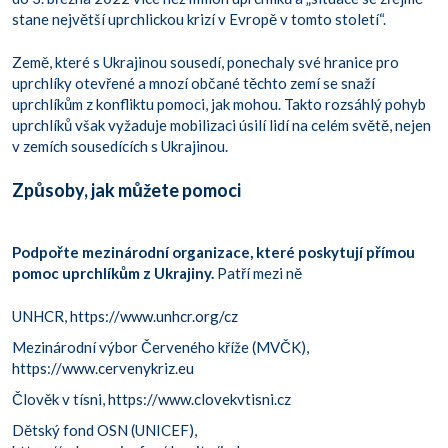
stane největší uprchlickou krizí v Evropě v tomto století“.
Země, které s Ukrajinou sousedí, ponechaly své hranice pro
uprchlíky otevřené a mnozí občané těchto zemí se snaží
uprchlíkům z konfliktu pomoci, jak mohou. Takto rozsáhlý pohyb
uprchlíků však vyžaduje mobilizaci úsilí lidí na celém světě, nejen
v zemích sousedících s Ukrajinou.
Způsoby, jak můžete pomoci
Podpořte mezinárodní organizace, které poskytují přímou
pomoc uprchlíkům z Ukrajiny.
Patří mezi ně
UNHCR,
https://www.unhcr.org/cz
Mezinárodní výbor Červeného kříže (MVČK),
https://www.cervenykriz.eu
Člověk v tísni,
https://www.clovekvtisni.cz
Dětský fond OSN (UNICEF),