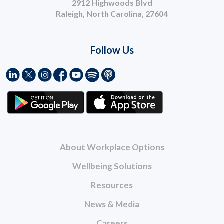
2912 Highwoods Blvd
Raleigh, North Carolina, 27604
Follow Us
About Workplace Options
Wellbeing Solutions
Resources
News & Media
Careers