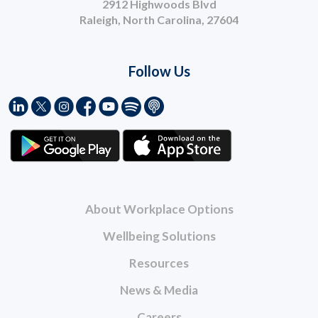
2912 Highwoods Blvd
Raleigh, North Carolina, 27604
Follow Us
About Workplace Options
Wellbeing Solutions
Resources
News & Media
Careers