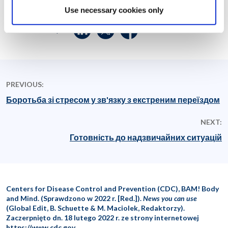
Use necessary cookies only
Share this post
PREVIOUS:
Боротьба зі стресом у зв'язку з екстреним переїздом
NEXT:
Готовність до надзвичайних ситуацій
Centers for Disease Control and Prevention (CDC), BAM! Body
and Mind. (Sprawdzono w 2022 r. [Red.]).
News you can use
(Global Edit, B. Schuette & M. Maciolek, Redaktorzy).
Zaczerpnięto dn. 18 lutego 2022 r. ze strony internetowej
https://www.cdc.gov