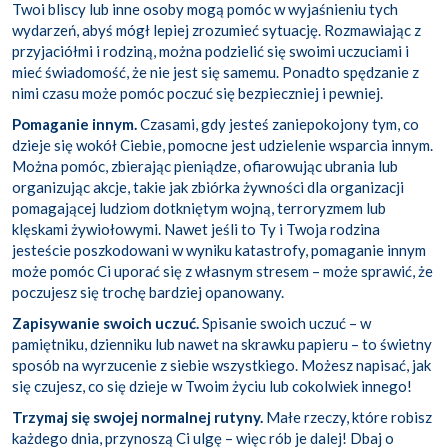
Twoi bliscy lub inne osoby mogą pomóc w wyjaśnieniu tych
wydarzeń, abyś mógł lepiej zrozumieć sytuację. Rozmawiając z
przyjaciółmi i rodziną, można podzielić się swoimi uczuciami i
mieć świadomość, że nie jest się samemu. Ponadto spędzanie z
nimi czasu może pomóc poczuć się bezpieczniej i pewniej.
Pomaganie innym.
Czasami, gdy jesteś zaniepokojony tym, co
dzieje się wokół Ciebie, pomocne jest udzielenie wsparcia innym.
Można pomóc, zbierając pieniądze, ofiarowując ubrania lub
organizując akcje, takie jak zbiórka żywności dla organizacji
pomagającej ludziom dotkniętym wojną, terroryzmem lub
klęskami żywiołowymi. Nawet jeśli to Ty i Twoja rodzina
jesteście poszkodowani w wyniku katastrofy, pomaganie innym
może pomóc Ci uporać się z własnym stresem – może sprawić, że
poczujesz się trochę bardziej opanowany.
Zapisywanie swoich uczuć.
Spisanie swoich uczuć – w
pamiętniku, dzienniku lub nawet na skrawku papieru – to świetny
sposób na wyrzucenie z siebie wszystkiego. Możesz napisać, jak
się czujesz, co się dzieje w Twoim życiu lub cokolwiek innego!
Trzymaj się swojej normalnej rutyny.
Małe rzeczy, które robisz
każdego dnia, przynoszą Ci ulgę – więc rób je dalej! Dbaj o