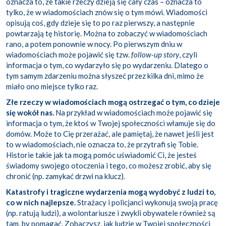
oznacza to, że takie rzeczy dzieją się cały czas – oznacza to
tylko, że w wiadomościach znów się o tym mówi. Wiadomości
opisują coś, gdy dzieje się to po raz pierwszy, a następnie
powtarzają tę historię. Można to zobaczyć w wiadomościach
rano, a potem ponownie w nocy. Po pierwszym dniu w
wiadomościach może pojawić się tzw.
follow-up story
, czyli
informacja o tym, co wydarzyło się po wydarzeniu. Dlatego o
tym samym zdarzeniu można słyszeć przez kilka dni, mimo że
miało ono miejsce tylko raz.
Złe rzeczy w wiadomościach mogą ostrzegać o tym, co dzieje
się wokół nas.
Na przykład w wiadomościach może pojawić się
informacja o tym, że ktoś w Twojej społeczności włamuje się do
domów. Może to Cię przerażać, ale pamiętaj, że nawet jeśli jest
to w wiadomościach, nie oznacza to, że przytrafi się Tobie.
Historie takie jak ta mogą pomóc uświadomić Ci, że jesteś
świadomy swojego otoczenia i tego, co możesz zrobić, aby się
chronić (np. zamykać drzwi na klucz).
Katastrofy i tragiczne wydarzenia mogą wydobyć z ludzi to,
co w nich najlepsze.
Strażacy i policjanci wykonują swoją pracę
(np. ratują ludzi), a wolontariusze i zwykli obywatele również są
tam, by pomagać. Zobaczysz, jak ludzie w Twojej społeczności