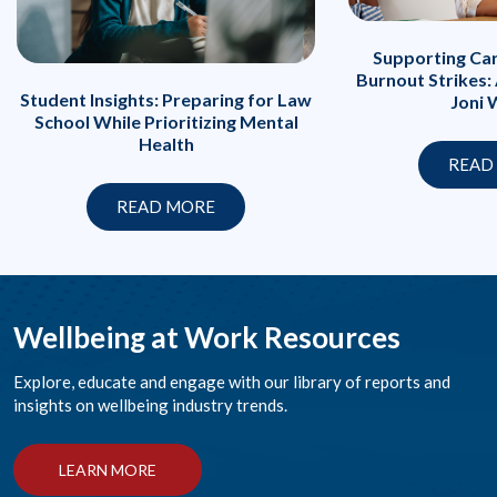
Supporting Ca
Burnout Strikes:
Student Insights: Preparing for Law
Joni 
School While Prioritizing Mental
Health
READ
READ MORE
Wellbeing at Work Resources
Explore, educate and engage with our library of reports and
insights on wellbeing industry trends.
LEARN MORE