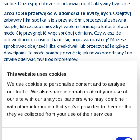
siebie. Dużo śpij, dobrze się odżywiaj i bądź aktywny fizycznie.
Zrób sobie przerwę od wiadomości telewizyjnych.
Obejrzyj
zabawny film, spotkaj się z przyjaciółmi, przeczytaj zabawną
książkę lub czasopismo. Zbyt wiele informacji o katastrofach
może Cię przygnębić, więc spróbuj odmiany. Czy wiesz, że
udowodniono, iż uśmiechanie się poprawia nastrój? Możesz
spróbować obejrzeć kilka kreskówek lub przeczytać książkę z
dowcipami. To może pomóc poczuć się jak nowo narodzony i na
chwilę oderwać myśli od problemów.
This website uses cookies
Czasami zdarzają się rzeczy, których nie można przewidzieć.
We use cookies to personalise content and to analyse
Jednak niektóre zjawiska (takie jak cyklony, burze tropikalne,
powodzie czy pożary) występują w pewnych rejonach świata w
our traffic. We also share information about your use of
określonych porach roku. Jeśli mieszkasz na obszarze, gdzie
our site with our analytics partners who may combine it
pogoda ma tendencję do cyklicznego występowania, możesz
with other information that you’ve provided to them or that
podjąć kilka kroków, aby przygotować się na wypadek sytuacji
they’ve collected from your use of their services.
kryzysowej. Bycie przygotowanym może pomóc poczuć, że w
sytuacji kryzysowej ma się większą kontrolę nad sytuacją i
zmniejszyć stres:
Consent