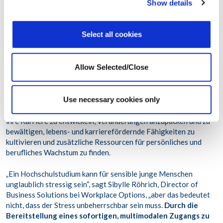
Show details
Oberkörper, mehr als ein Drittel (37 %) unter Schlafstörungen
und ein Drittel (33 %) unter wiederkehrenden Kopfschmerzen
leiden. Das
Wellness-Coaching
bietet ihnen die Möglichkeit,
Select all cookies
mit zertifizierten Coach*innen zusammenzuarbeiten, um
persönliche Aktionspläne zur Linderung dieser Probleme und zur
Aufrechterhaltung eines gesunden Lebensstils zu erstellen.
Allow Selected/Close
Durch den Zugang zu
Life-Coaching
und
Work-Life-Services
können Studierende von der Unterstützung engagierter
Use necessary cookies only
Expert*innen profitieren, die ihnen auf ihrem Weg der
Selbstfindung helfen, eine persönliche Vision für ihr Leben und
ihre Karriere zu entwickeln, Veränderungen anzupacken und zu
bewältigen, lebens- und karrierefördernde Fähigkeiten zu
kultivieren und zusätzliche Ressourcen für persönliches und
berufliches Wachstum zu finden.
„Ein Hochschulstudium kann für sensible junge Menschen
unglaublich stressig sein“, sagt Sibylle Röhrich, Director of
Business Solutions bei Workplace Options, „aber das bedeutet
nicht, dass der Stress unbeherrschbar sein muss.
Durch die
Bereitstellung eines sofortigen, multimodalen Zugangs zu