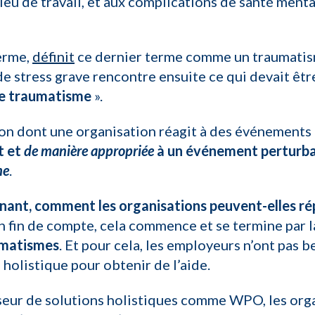
eu de travail, et aux complications de santé menta
terme,
définit
ce dernier terme comme un traumatism
de stress grave rencontre ensuite ce qui devait êt
de traumatisme
».
çon dont une organisation réagit à des événements 
t et
de manière appropriée
à un événement perturb
me
.
enant, comment les organisations peuvent-elles 
 fin de compte, cela commence et se termine par l
umatismes
. Et pour cela, les employeurs n’ont pas 
 holistique pour obtenir de l’aide.
sseur de solutions holistiques comme WPO, les org