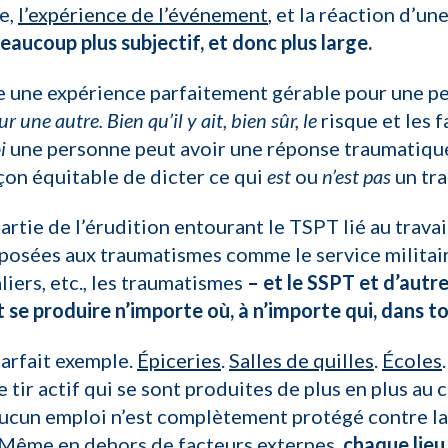
e,
l’expérience de l’événement
, et la réaction d’un
eaucoup plus subjectif, et donc plus large.
re une expérience parfaitement gérable pour une pe
une autre. Bien qu’il y ait, bien sûr, le
risque et les 
i
une personne peut avoir une réponse traumatiqu
açon équitable de dicter ce qui
est
ou
n’est pas
un tr
partie de l’érudition entourant le TSPT lié au trav
osées aux traumatismes comme le service militaire, 
liers, etc., les traumatismes
– et le SSPT et d’aut
 se produire n’importe où, à n’importe qui, dans to
parfait exemple.
Épiceries
.
Salles de quilles
.
Écoles
 tir actif qui se sont produites de plus en plus au
cun emploi n’est complètement protégé contre l
. Même en dehors de facteurs externes,
chaque lieu