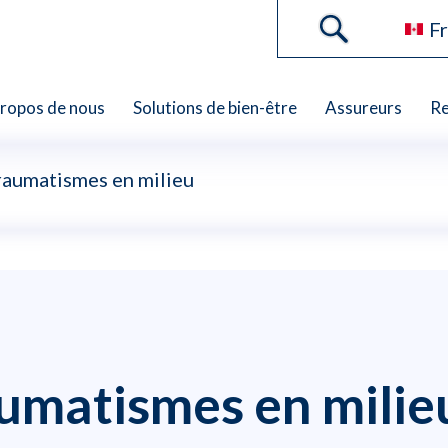
Fr
propos de nous
Solutions de bien-être
Assureurs
Re
raumatismes en milieu
umatismes en milieu