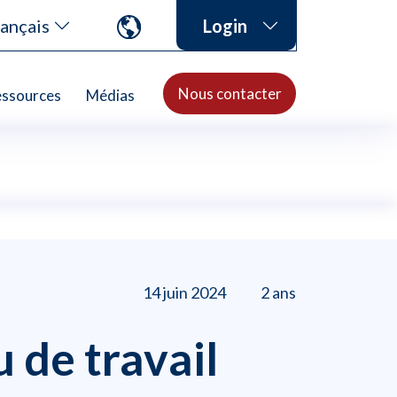
ançais
Login
Nous contacter
ssources
Médias
14 juin 2024
2 ans
 de travail