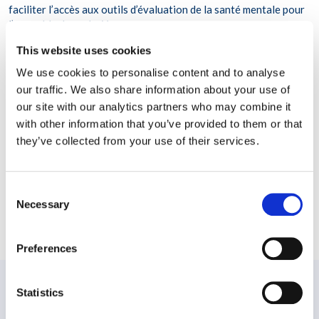
faciliter l’accès aux outils d’évaluation de la santé mentale pour
l’ensemble des salariés
former les managers à reconnaître les signes de problèmes de
This website uses cookies
santé mentale et orienter les salariés vers les aides disponibles
We use cookies to personalise content and to analyse
offrir une formation en gestion du stress
our traffic. We also share information about your use of
évaluer les pratiques de travail qui pourraient contribuer au
our site with our analytics partners who may combine it
stress des salariés et à d’autres problèmes de santé mentale
with other information that you’ve provided to them or that
they’ve collected from your use of their services.
Consent
Necessary
Selection
Partager cet article
Preferences
Statistics
PRÉCÉDENT
Le pouvoir de la psychoéducation en thérapie