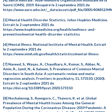
[4] Santé mentale : Aide-mémoire Organisation mondiale de la
Santé (OMS). 2019. Récupéré le 2 septembre 2021 de
https://www.euro.who.int/__data/assets/pdf_file/0005/404852/
[5] Mental Health Disorder Statistics. Johns Hopkins Medicine.
Extrait le 2 septembre 2021 de
https://www.hopkinsmedicine.org/health/wellness-and-
prevention/mental-health-disorder-statistics
[6] Mental Illness. National Institute of Mental Health. Extrait
le 2 septembre 2021 de
https://www.nimh.nih.gov/health/statistics/mental-illness
[7] Naveed, S., Waqas, A., Chaudhary, A., Kumar, S., Abbas, N.,
Amin, R., Jamil, N., & Saleem, S. Prevalence of Common Mental
Disorders in South Asia: A systematic review and meta-
regression analysis. Frontiers in psychiatry, 11, 573150. (2020).
Extrait le 2 septembre 2021 de
https://doi.org/10.3389/fpsyt.2020.573150
[8] Nochaiwong, S., Ruengorn, C., Thavorn, K. et al. Global
Prevalence of Mental Health Issues Among the General
Population During the Coronavirus Disease-2019 Pandemic: A