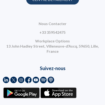
Nous Contacter
+33 359542475
Workplace Options
13 John Hadley Street, Villeneuve-d’Ascq, 59650, Lille,
France
Suivez-nous