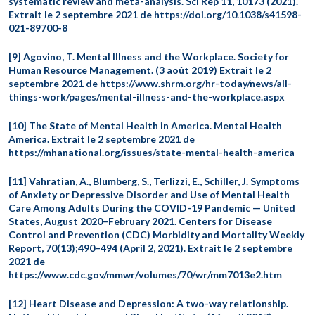
systematic review and meta-analysis. Sci Rep 11, 10173 (2021).
Extrait le 2 septembre 2021 de https://doi.org/10.1038/s41598-
021-89700-8
[9] Agovino, T. Mental Illness and the Workplace. Society for
Human Resource Management. (3 août 2019) Extrait le 2
septembre 2021 de https://www.shrm.org/hr-today/news/all-
things-work/pages/mental-illness-and-the-workplace.aspx
[10] The State of Mental Health in America. Mental Health
America. Extrait le 2 septembre 2021 de
https://mhanational.org/issues/state-mental-health-america
[11] Vahratian, A., Blumberg, S., Terlizzi, E., Schiller, J. Symptoms
of Anxiety or Depressive Disorder and Use of Mental Health
Care Among Adults During the COVID-19 Pandemic — United
States, August 2020–February 2021. Centers for Disease
Control and Prevention (CDC) Morbidity and Mortality Weekly
Report, 70(13);490–494 (April 2, 2021). Extrait le 2 septembre
2021 de
https://www.cdc.gov/mmwr/volumes/70/wr/mm7013e2.htm
[12] Heart Disease and Depression: A two-way relationship.