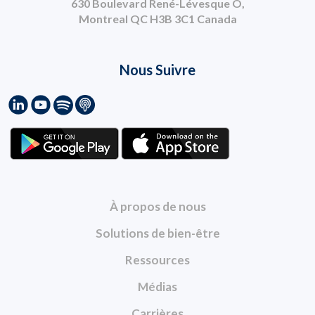
630 Boulevard René-Lévesque O,
Montreal QC H3B 3C1 Canada
Nous Suivre
À propos de nous
Solutions de bien-être
Ressources
Médias
Carrières