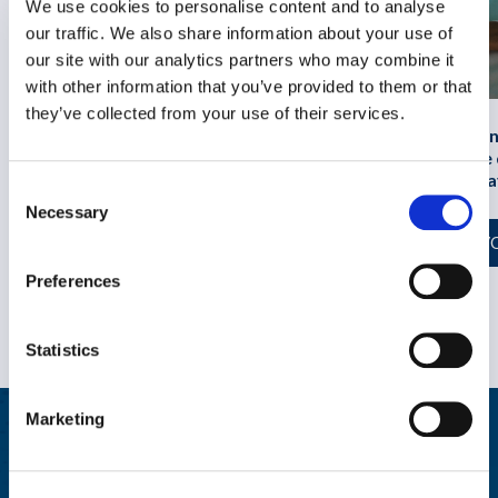
We use cookies to personalise content and to analyse
our traffic. We also share information about your use of
our site with our analytics partners who may combine it
with other information that you’ve provided to them or that
they’ve collected from your use of their services.
Ouvrir la voie à u
santé mentale
tra
Consent
Necessary
Selection
Aborder le deuil au travail : Leçons
EN SAV
de la Journée du chandail orange
Preferences
EN SAVOIR PLUS
Statistics
Marketing
Ressources sur le bien-être
Consultez nos rapports sur les tendances du secteur bien-être