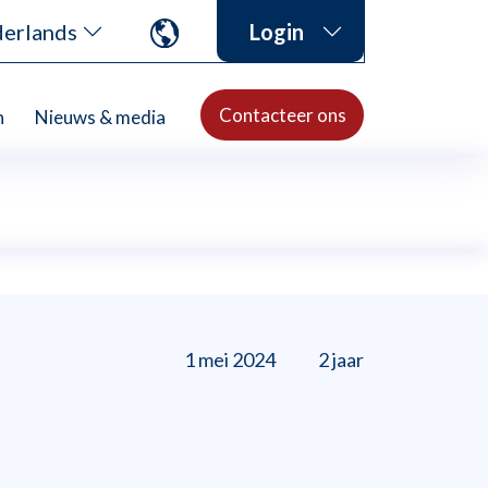
erlands
Login
Contacteer ons
n
Nieuws & media
1 mei 2024
2 jaar