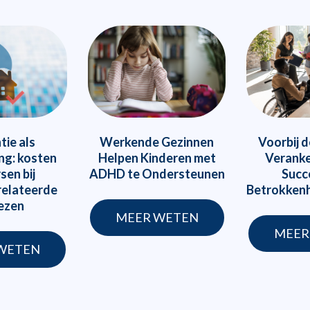
tie als
Werkende Gezinnen
Voorbij d
ng: kosten
Helpen Kinderen met
Veranke
sen bij
ADHD te Ondersteunen
Succ
relateerde
Betrokkenh
iezen
MEER WETEN
MEER
WETEN