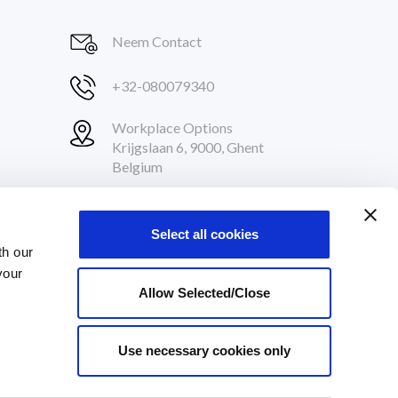
Neem Contact
+32-080079340
Workplace Options
Krijgslaan 6, 9000, Ghent
Belgium
Volg ons
Select all cookies
th our
your
UM
Allow Selected/Close
Use necessary cookies only