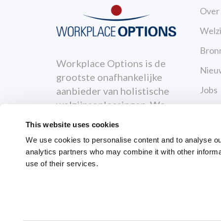
Over
Welzi
Bron
Workplace Options is de
Nieu
grootste onafhankelijke
Jobs
aanbieder van holistische
welzijnsoplossingen. We
Cont
ondersteunen mensen om
This website uses cookies
Priva
zowel persoonlijk als
We use cookies to personalise content and to analyse our 
professioneel gezonder,
Gebr
analytics partners who may combine it with other informa
gelukkiger en
use of their services.
productiever te worden.