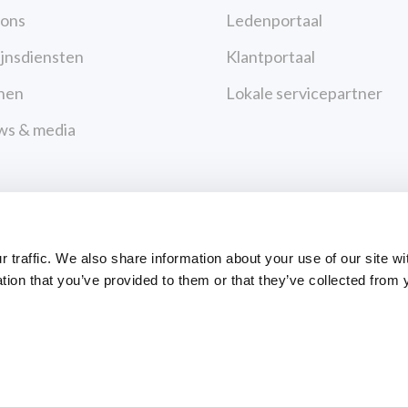
 ons
Ledenportaal
jnsdiensten
Klantportaal
nen
Lokale servicepartner
ws & media
acteer ons
Betalingen
cybeleid
traffic. We also share information about your use of our site wi
uiksvoorwaarden
tion that you’ve provided to them or that they’ve collected from 
BETALINGSCENTR