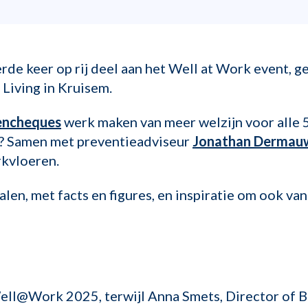
e keer op rij deel aan het Well at Work event, ge
Living in Kruisem.
tencheques
werk maken van meer welzijn voor alle 
je? Samen met preventieadviseur
Jonathan Dermau
rkvloeren.
alen, met facts en figures, en inspiratie om ook v
ll@Work 2025, terwijl Anna Smets, Director of Bu