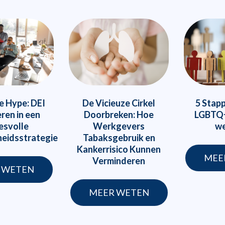
De Vicieuze Cirkel
e Hype: DEI
5 Stap
Doorbreken: Hoe
ren in een
LGBTQ+
Werkgevers
esvolle
we
Tabaksgebruik en
eidsstrategie
Kankerrisico Kunnen
MEE
Verminderen
 WETEN
MEER WETEN