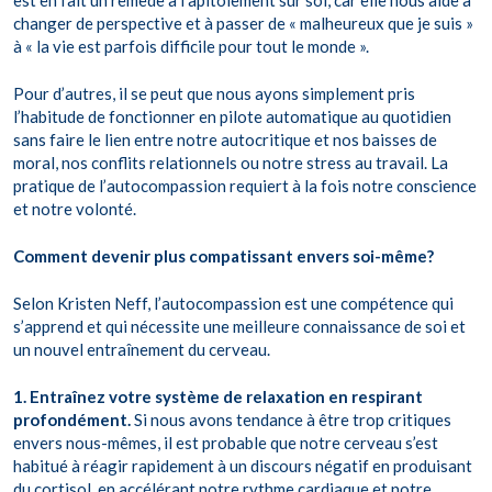
est en fait un remède à l’apitoiement sur soi, car elle nous aide à
changer de perspective et à passer de « malheureux que je suis »
à « la vie est parfois difficile pour tout le monde ».
Pour d’autres, il se peut que nous ayons simplement pris
l’habitude de fonctionner en pilote automatique au quotidien
sans faire le lien entre notre autocritique et nos baisses de
moral, nos conflits relationnels ou notre stress au travail. La
pratique de l’autocompassion requiert à la fois notre conscience
et notre volonté.
Comment devenir plus compatissant envers soi-même?
Selon Kristen Neff, l’autocompassion est une compétence qui
s’apprend et qui nécessite une meilleure connaissance de soi et
un nouvel entraînement du cerveau.
1. Entraînez votre système de relaxation en respirant
profondément.
Si nous avons tendance à être trop critiques
envers nous-mêmes, il est probable que notre cerveau s’est
habitué à réagir rapidement à un discours négatif en produisant
du cortisol, en accélérant notre rythme cardiaque et notre