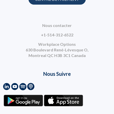
Nous contacter
+1-514-312-6522
Workplace Options
630 Boulevard René-Lévesque O,
Montreal QC H3B 3C1 Canada
Nous Suivre