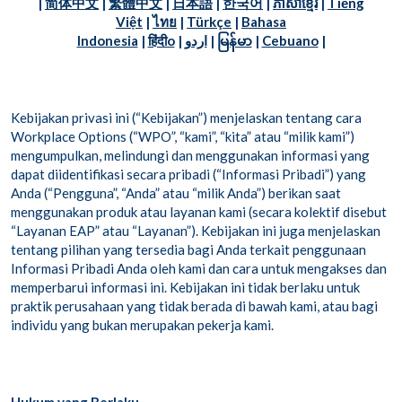
|
简体中文
|
繁體中文
|
日本語
|
한국어
|
ភាសាខ្មែរ
|
Tiếng
Việt
|
ไทย
|
Türkçe
|
Bahasa
Indonesia
|
हिंदीo
|
اردو
|
မြန်မာ
|
Cebuano
|
Kebijakan privasi ini (“Kebijakan”) menjelaskan tentang cara
Workplace Options (“WPO”, “kami”, “kita” atau “milik kami”)
mengumpulkan, melindungi dan menggunakan informasi yang
dapat diidentifikasi secara pribadi (“Informasi Pribadi”) yang
Anda (“Pengguna”, “Anda” atau “milik Anda”) berikan saat
menggunakan produk atau layanan kami (secara kolektif disebut
“Layanan EAP” atau “Layanan”). Kebijakan ini juga menjelaskan
tentang pilihan yang tersedia bagi Anda terkait penggunaan
Informasi Pribadi Anda oleh kami dan cara untuk mengakses dan
memperbarui informasi ini. Kebijakan ini tidak berlaku untuk
praktik perusahaan yang tidak berada di bawah kami, atau bagi
individu yang bukan merupakan pekerja kami.