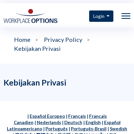
Login
Home
>
Privacy Policy
>
Kebijakan Privasi
Kebijakan Privasi
|
Español Europeo
|
Français
|
Français
Canadien
|
Nederlands
|
Deutsch
|
English
|
Español
Latinoamericano
|
Português
|
Português-Brasil
|
Swedish