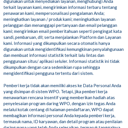
digunakan untuk menyediakan layanan, menghubungi Anda
terkait layanan kami, mengirimkan informasi terbaru tentang
penawaran kami, mempersonalisasi pengalaman Anda;
meningkatkan layanan / produk kami; meningkatkan layanan
pelanggan dan menanggapi pertanyaan dan email pelanggan
kami; mengirimkan email pemberitahuan seperti pengingat kata
sandi, pembaruan, dll; serta menjalankan Platform dan Layanan
kami. Informasi yang dikumpulkan secara otomatis hanya
digunakan untuk mengidentifikasi kemungkinan penyalahgunaan
dan membuat informasi statistik terkait lalu lintas dan
penggunaan situs/ aplikasi seluler. Informasi statistik ini tidak
dikumpulkan dengan cara sedemikian rupa sehingga
mengidentifikasi pengguna tertentu dari sistem.
Pemberi kerja tidak akan memiliki akses ke Data Personal Anda
yang disimpan di sistem WPO. Tetapi, jika pemberi kerja
menawarkan rencana insentif yang memberikan hadiah atas
penyelesaian program daring WPO, dengan izin tegas Anda
melalui kotak centang di halaman pendaftaran, WPO dapat
membagikan informasi personal Anda kepada pemberi kerja,
termasuk nama, ID karyawan, dan detail program atau penilaian
daring mana yang telah Anda selesaikan, termasuk tanggalnya.