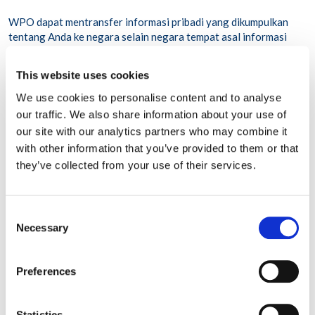
WPO dapat mentransfer informasi pribadi yang dikumpulkan
tentang Anda ke negara selain negara tempat asal informasi
tersebut dikumpulkan. Transfer ini akan dilakukan ke pusat
layanan yang dioperasikan oleh WPO atau salah satu jaringan
This website uses cookies
penyedia WPO untuk menyediakan layanan yang Anda minta.
WPO mematuhi pengamanan yang memadai yang diperlukan
We use cookies to personalise content and to analyse
untuk transfer internasional informasi pribadi Anda di luar
our traffic. We also share information about your use of
Wilayah Ekonomi Eropa. Jika Anda berada di Uni Eropa atau
our site with our analytics partners who may combine it
Swiss, WPO dapat mentransfer data di luar Uni Eropa sesuai
with other information that you’ve provided to them or that
dengan standar yang ditetapkan oleh hukum Uni Eropa termasuk
they’ve collected from your use of their services.
pengurangan berdasarkan Pasal 49 GDPR dan klausul model UE.
Namun demikian, akses ke informasi pribadi Anda mungkin hanya
diberikan atas dasar “perlu-untuk-tahu” sehingga WPO dapat
Consent
memberikan layanannya atas permintaan Anda; informasi pribadi
Necessary
Anda tidak akan diungkapkan kepada orang atau entitas lain
Selection
selain dalam laporan agregat atau dalam bentuk yang tidak
teridentifikasi tanpa persetujuan Anda. Penyimpanan data
Preferences
pribadi EEA dikelola di Uni Eropa sendiri.
Statistics