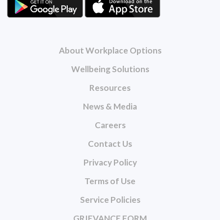
About Workplace Options
Wellbeing Solutions
Resources
News & Media
Careers
Contact Us
Privacy Policy
Terms of Use
Service Policies
GRIEVANCE FORM